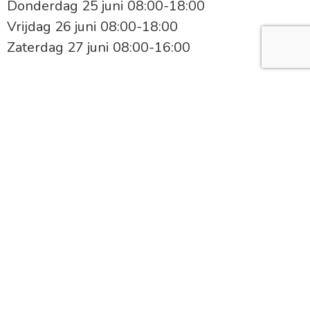
Donderdag 25 juni 08:00-18:00
Vrijdag 26 juni 08:00-18:00
Zaterdag 27 juni 08:00-16:00
WINKEL
Beste klanten,
Met trots mogen we aankondigen dat
De
Groentespecialist
is uitgebreid! Sinds kort
zijn de deuren van onze nieuwe winkel aan
het
Europaplein in Leerdam
geopend. Een
frisse, ruime plek waar je zoals altijd kunt
rekenen op de verste groenten en het
lekkerste fruit van het seizoen.