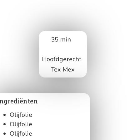
3
5
min
 EN
Hoofdgerecht
Tex Mex
Ingrediënten
Olijfolie
Olijfolie
Olijfolie